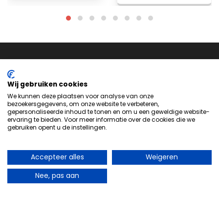
Wij gebruiken cookies
We kunnen deze plaatsen voor analyse van onze
bezoekersgegevens, om onze website te verbeteren,
Neem
contact
met ons op om te zien hoe we je kunnen
gepersonaliseerde inhoud te tonen en om u een geweldige website-
helpen bij het maken van het perfecte product voor jouw
ervaring te bieden. Voor meer informatie over de cookies die we
gebruiken opent u de instellingen.
volgende evenement of project.
Accepteer alles
Weigeren
Handige links
Nee, pas aan