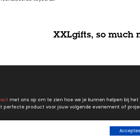
XXLgifts, so much 
tact
met ons op om te zien hoe we je kunnen helpen bij he
t perfecte product voor jouw volgende evenement of proje
Accepteer
Onze locatie