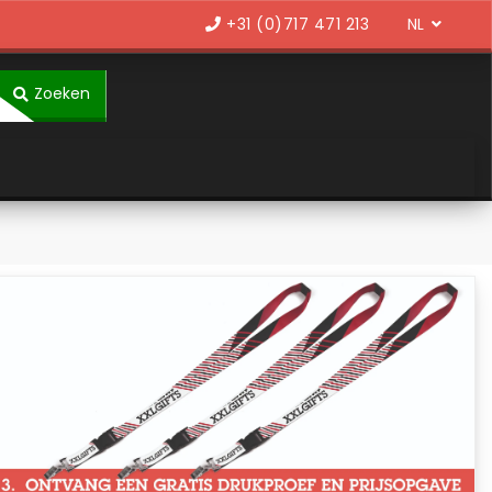
Language
+31 (0)717 471 213
Zoeken