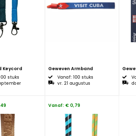
d Keycord
Geweven Armband
Gewe
100 stuks
Vanaf: 100 stuks
Va
september
vr. 21 augustus
d
,49
Vanaf: € 0,79