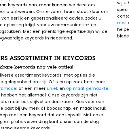
wij u
 aan keycords aan, maar kunnen we deze ook
speci
 voor u ontwerpen. Ons ervaren team staat klaar om
conta
 van eerlijk en gepersonaliseerd advies, zodat u
mail
ste oplossing krijgt voor uw communicatie- en
helpe
gstukken. Met een jarenlange expertise zijn wij dé
biede
ogwaardige keycords in Nederland.
ERS ASSORTIMENT IN KEYCORDS
ekbare keycords nog vele opties!
iverse assortiment keycords, met opties die
ke gelegenheid en stijl. Of u nu op zoek bent naar
rdmodel
of een meer
uniek
en
op maat gemaakte
j hebben het allemaal. Onze keycords zijn niet
sch, maar ook stijlvol en duurzaam. Kies voor een
ie past bij uw merk of boodschap, en maak indruk
oep met een keycord dat echt opvalt. Met onze
ng en gratis verzending kunt u snel aan de slag
sonaliseerde keycords.