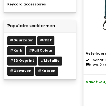
Keycord accessoires
Populaire zoektermen
#Duurzaam
#rPET
#Kurk
#Full Colour
Veterkoor
Vanaf: 
#3D Geprint
#Metallic
wo. 2 
#Geweven
#Katoen
Vanaf: € 3