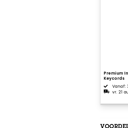
Premium I
Keycords
Vanaf: 
vr. 21 
VOORDEL