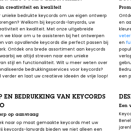
n creativiteit en kwaliteit
Prom
r unieke bedrukte keycords om uw eigen ontwerp
Ontde
 brengen? Welkom bij keycords-lanyards, uw
en aa
eativiteit en kwaliteit. Met onze uitgebreide
kleur
an we klaar om u te assisteren bij het ontwerpen
vete
n van opvallende keycords die perfect passen bij
en
fu
merk. Ontdek ons brede assortiment aan keycords
popul
waarbij we altijd streven naar een unieke
verlo
n stijl en functionaliteit. Wilt u meer weten over
gebru
naliseerde bedrukkingsservices voor keycords?
Bedru
 verder en laat uw creatieve ideeën de vrije loop!
een p
 EN BEDRUKKING VAN KEYCORDS
DES
GO
Een 
Keyco
erp op aanvraag
Benel
oek naar op maat gemaakte keycords met uw
jaren
Bij keycords-lanyards bieden we niet alleen een