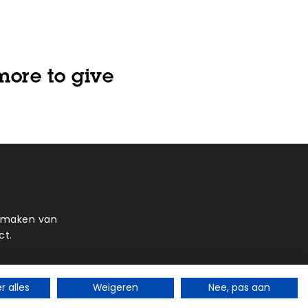
more to give
t maken van
ct.
 alles
Weigeren
Nee, pas aan