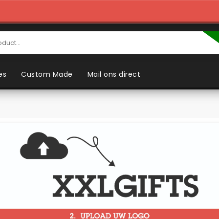
es
Custom Made
Mail ons direct