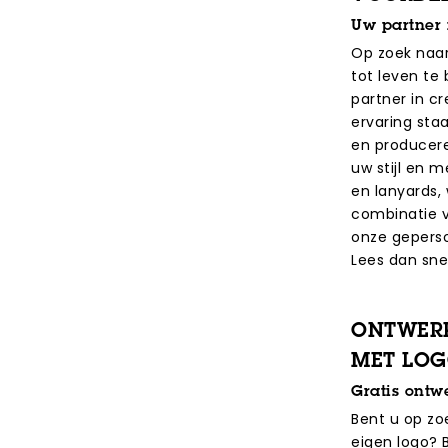
Uw partner i
Op zoek naa
tot leven te
partner in cr
ervaring sta
en producere
uw stijl en 
en lanyards, 
combinatie va
onze geperso
Lees dan snel
ONTWERP
MET LO
Gratis ontw
Bent u op z
eigen logo? 