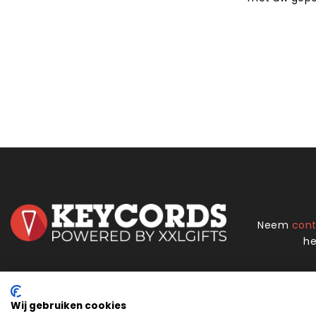
Neem
con
he
Handige links
Over XXLgifts
Wij gebruiken cookies