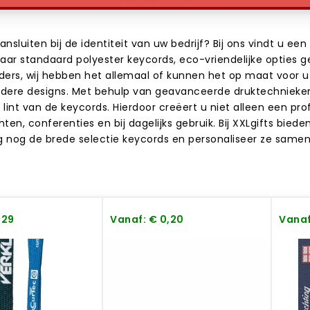
luiten bij de identiteit van uw bedrijf? Bij ons vindt u een 
naar standaard polyester keycords, eco-vriendelijke opties
uders, wij hebben het allemaal of kunnen het op maat voor 
dere designs. Met behulp van geavanceerde druktechnieken 
nt van de keycords. Hierdoor creëert u niet alleen een prof
en, conferenties en bij dagelijks gebruik. Bij XXLgifts bied
 nog de brede selectie keycords en personaliseer ze same
,29
Vanaf: € 0,20
Vanaf