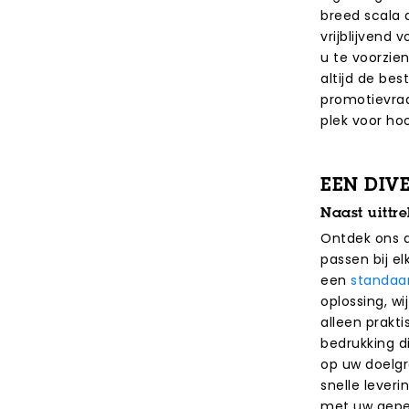
breed scala
vrijblijvend
u te voorzien
altijd de be
promotievraa
plek voor ho
EEN DIV
Naast uittr
Ontdek ons d
passen bij el
een
standaa
oplossing, wi
alleen prakti
bedrukking d
op uw doelgr
snelle leveri
met uw geper