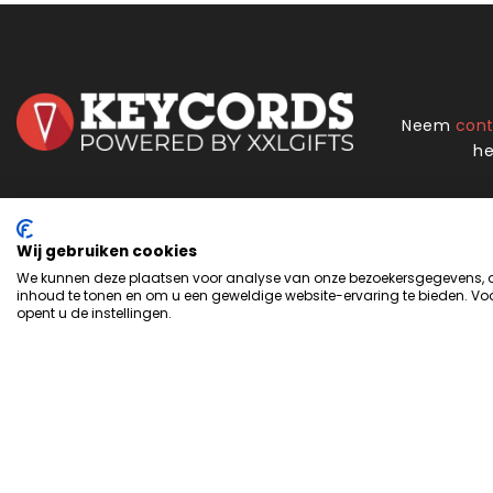
Neem
con
he
Handige links
Over XXLgifts
Wij gebruiken cookies
We kunnen deze plaatsen voor analyse van onze bezoekersgegevens, om
Winkel
Over ons
inhoud te tonen en om u een geweldige website-ervaring te bieden. Voo
Privacybeleid
Meest gestelde vragen
opent u de instellingen.
Cookie-instellingen
Blogs
Algemene voorwaarden