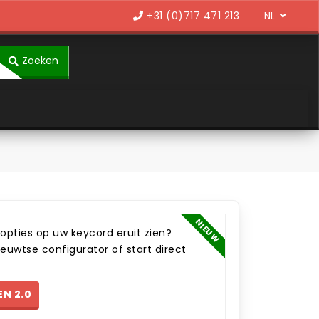
Language
+31 (0)717 471 213
Zoeken
NIEUW
opties op uw keycord eruit zien?
ieuwtse configurator of start direct
N 2.0