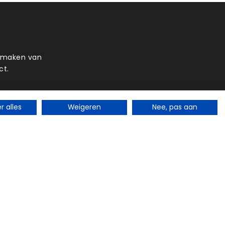
t maken van
ct.
 alles
Weigeren
Nee, pas aan