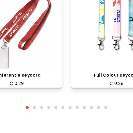
nferentie Keycord
Full Colour Keyc
€ 0.29
€ 0.28