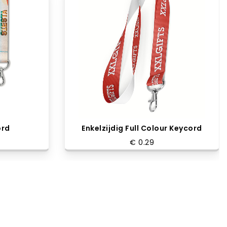
ord
Enkelzijdig Full Colour Keycord
€ 0.29