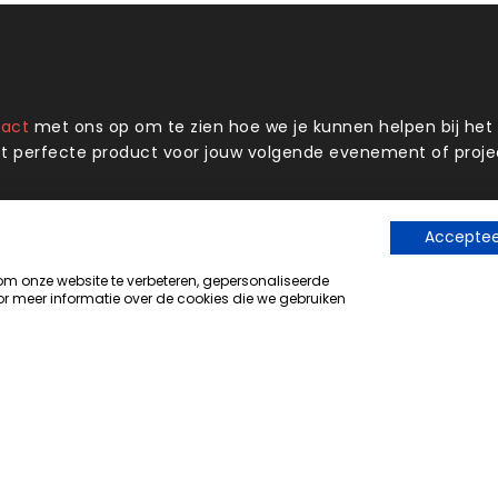
tact
met ons op om te zien hoe we je kunnen helpen bij he
t perfecte product voor jouw volgende evenement of proje
Accepteer
Onze locatie
 onze website te verbeteren, gepersonaliseerde
De Nieuwe Haven 25, Hardenberg
r meer informatie over de cookies die we gebruiken
Nederland
+31 (0)717 471 213
info@xxlgifts.com