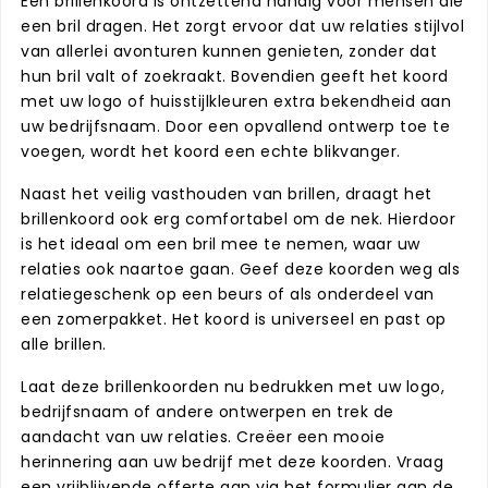
Een brillenkoord is ontzettend handig voor mensen die
een bril dragen. Het zorgt ervoor dat uw relaties stijlvol
van allerlei avonturen kunnen genieten, zonder dat
hun bril valt of zoekraakt. Bovendien geeft het koord
met uw logo of huisstijlkleuren extra bekendheid aan
uw bedrijfsnaam. Door een opvallend ontwerp toe te
voegen, wordt het koord een echte blikvanger.
Naast het veilig vasthouden van brillen, draagt het
brillenkoord ook erg comfortabel om de nek. Hierdoor
is het ideaal om een bril mee te nemen, waar uw
relaties ook naartoe gaan. Geef deze koorden weg als
relatiegeschenk op een beurs of als onderdeel van
een zomerpakket. Het koord is universeel en past op
alle brillen.
Laat deze brillenkoorden nu bedrukken met uw logo,
bedrijfsnaam of andere ontwerpen en trek de
aandacht van uw relaties. Creëer een mooie
herinnering aan uw bedrijf met deze koorden. Vraag
een vrijblijvende offerte aan via het formulier aan de