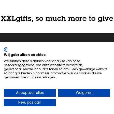
XXLgifts, so much more to give
Wij gebruiken cookies
We kunnen deze plaatsen voor analyse van onze
bezoekersgegevens, om onze website te verbeteren,
Neem
contact
met ons op om te zien hoe we je kunnen
gepersonaliseerde inhoud te tonen en om u een geweldige website-
helpen bij het maken van het perfecte product voor jouw
ervaring te bieden. Voor meer informatie over de cookies die we
gebruiken opent u de instellingen.
volgende evenement of project.
Accepteer alles
Weigeren
Handige links
Nee, pas aan