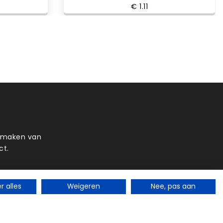
€ 1.11
t maken van
ct.
 alles
Weigeren
Nee, pas aan