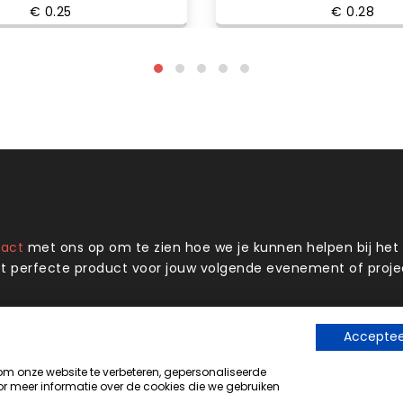
€ 0.25
€ 0.28
tact
met ons op om te zien hoe we je kunnen helpen bij he
t perfecte product voor jouw volgende evenement of proje
Accepteer
Onze locatie
 onze website te verbeteren, gepersonaliseerde
De Nieuwe Haven 25, Hardenberg
r meer informatie over de cookies die we gebruiken
Nederland