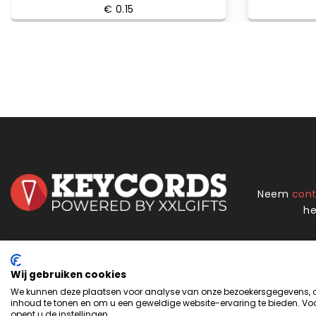
€ 0.15
Neem
con
he
Handige links
Over XXLgifts
Wij gebruiken cookies
We kunnen deze plaatsen voor analyse van onze bezoekersgegevens, om
Winkel
Over ons
inhoud te tonen en om u een geweldige website-ervaring te bieden. Voo
Privacybeleid
Meest gestelde vragen
opent u de instellingen.