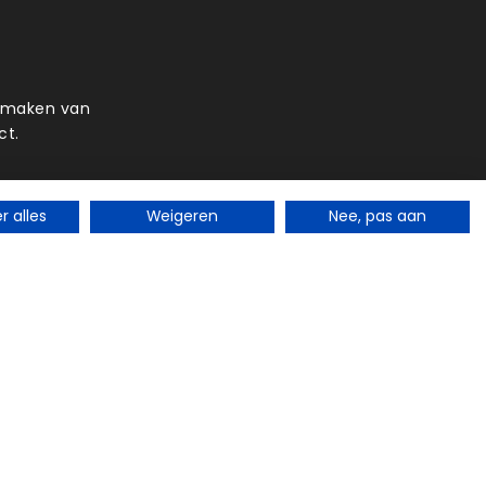
t maken van
ct.
 alles
Weigeren
Nee, pas aan