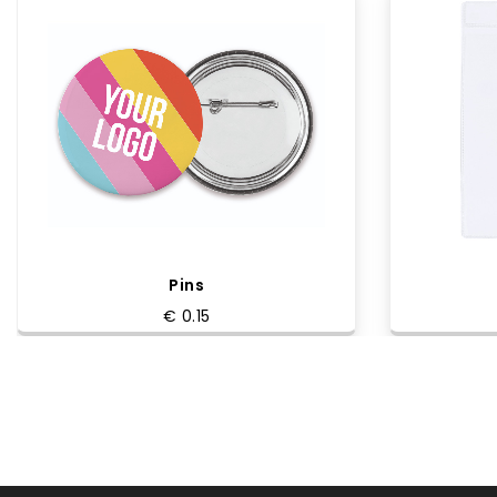
Pins
€ 0.15