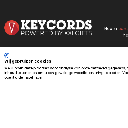
Neem
con
he
Handige links
Over XXLgifts
Wij gebruiken cookies
We kunnen deze plaatsen voor analyse van onze bezoekersgegevens, om
Winkel
Over ons
inhoud te tonen en om u een geweldige website-ervaring te bieden. Voo
Privacybeleid
Meest gestelde vragen
opent u de instellingen.
Cookie-instellingen
Blogs
Algemene voorwaarden