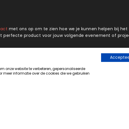
tact
met ons op om te zien hoe we je kunnen helpen bij he
t perfecte product voor jouw volgende evenement of proje
Accepteer
Onze locatie
 onze website te verbeteren, gepersonaliseerde
De Nieuwe Haven 25, Hardenberg
r meer informatie over de cookies die we gebruiken
Nederland
+31 (0)717 471 213
info@xxlgifts.com