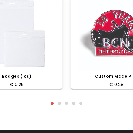
Badges (los)
Custom Made Pi
€ 0.25
€ 0.28