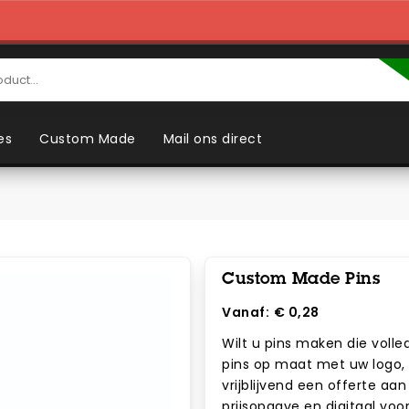
es
Custom Made
Mail ons direct
Custom Made Pins
Vanaf:
€ 0,28
Wilt u pins maken die volled
pins op maat met uw logo, 
vrijblijvend een offerte a
prijsopgave en digitaal voo