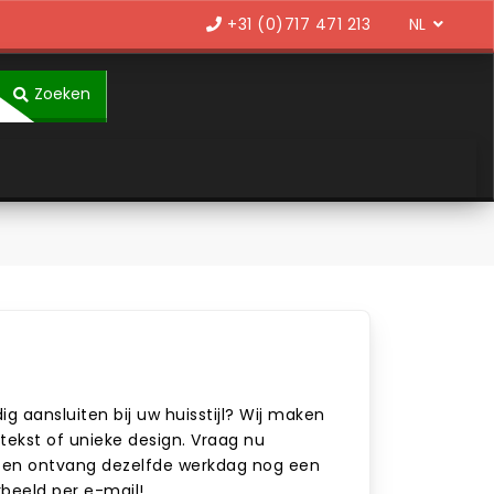
Language
+31 (0)717 471 213
Zoeken
ig aansluiten bij uw huisstijl? Wij maken
tekst of unieke design. Vraag nu
an en ontvang dezelfde werkdag nog een
rbeeld per e-mail!