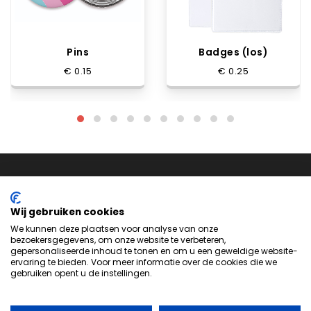
Pins
Badges (los)
€ 0.15
€ 0.25
Wij gebruiken cookies
We kunnen deze plaatsen voor analyse van onze
bezoekersgegevens, om onze website te verbeteren,
Neem
contact
met ons op om te zien hoe we je kunnen
gepersonaliseerde inhoud te tonen en om u een geweldige website-
helpen bij het maken van het perfecte product voor jouw
ervaring te bieden. Voor meer informatie over de cookies die we
gebruiken opent u de instellingen.
volgende evenement of project.