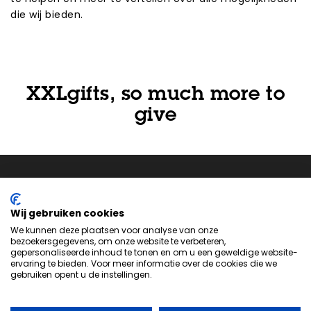
die wij bieden.
XXLgifts, so much more to
give
Wij gebruiken cookies
We kunnen deze plaatsen voor analyse van onze
bezoekersgegevens, om onze website te verbeteren,
Neem
contact
met ons op om te zien hoe we je kunnen
gepersonaliseerde inhoud te tonen en om u een geweldige website-
helpen bij het maken van het perfecte product voor jouw
ervaring te bieden. Voor meer informatie over de cookies die we
gebruiken opent u de instellingen.
volgende evenement of project.