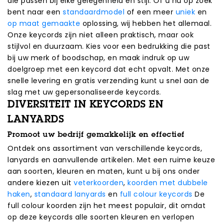
die passen bij elke gelegenheid en stijl. Of u nu op zoek
bent naar een
standaardmodel
of een meer
uniek
en
op maat gemaakte
oplossing, wij hebben het allemaal.
Onze keycords zijn niet alleen praktisch, maar ook
stijlvol en duurzaam. Kies voor een bedrukking die past
bij uw merk of boodschap, en maak indruk op uw
doelgroep met een keycord dat echt opvalt. Met onze
snelle levering en gratis verzending kunt u snel aan de
slag met uw gepersonaliseerde keycords.
DIVERSITEIT IN KEYCORDS EN
LANYARDS
Promoot uw bedrijf gemakkelijk en effectief
Ontdek ons assortiment van verschillende keycords,
lanyards en aanvullende artikelen. Met een ruime keuze
aan soorten, kleuren en maten, kunt u bij ons onder
andere kiezen uit
veterkoorden
,
koorden met dubbele
haken
,
standaard lanyards
en
full colour keycords
De
full colour koorden zijn het meest populair, dit omdat
op deze keycords alle soorten kleuren en verlopen