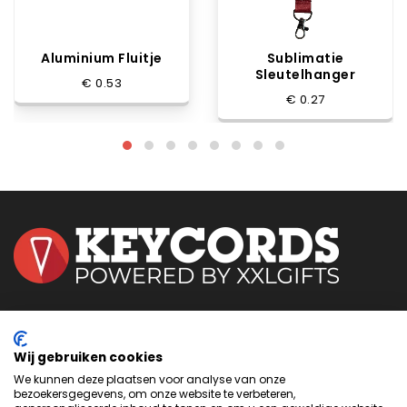
Aluminium Fluitje
Sublimatie
Sleutelhanger
€ 0.53
€ 0.27
Neem
contact
met ons op om te zien hoe we je kunnen
helpen bij het maken van het perfecte product voor jouw
volgende evenement of project.
Wij gebruiken cookies
We kunnen deze plaatsen voor analyse van onze
bezoekersgegevens, om onze website te verbeteren,