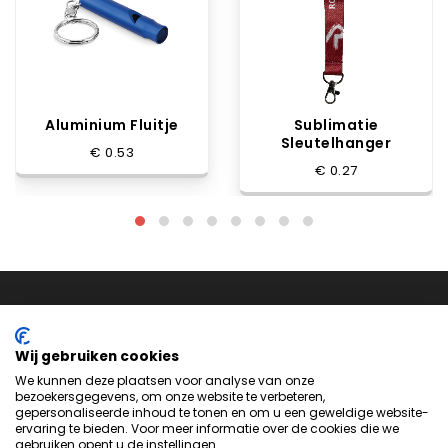
Aluminium Fluitje
Sublimatie
Sleutelhanger
€ 0.53
€ 0.27
Wij gebruiken cookies
We kunnen deze plaatsen voor analyse van onze
bezoekersgegevens, om onze website te verbeteren,
Neem
contact
met ons op om te zien hoe we je kunnen
gepersonaliseerde inhoud te tonen en om u een geweldige website-
helpen bij het maken van het perfecte product voor jouw
ervaring te bieden. Voor meer informatie over de cookies die we
gebruiken opent u de instellingen.
volgende evenement of project.